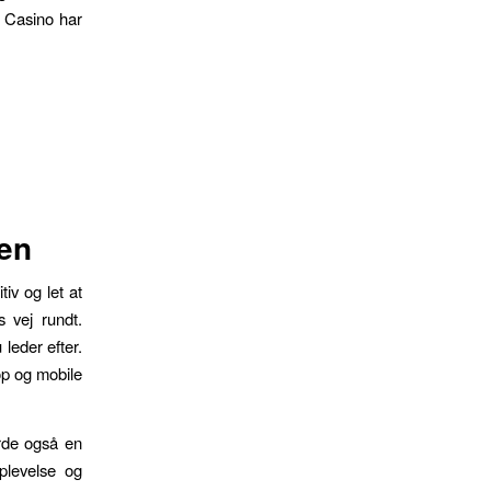
de Casino har
men
iv og let at
s vej rundt.
 leder efter.
op og mobile
erde også en
plevelse og