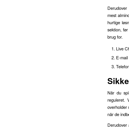
Derudover 
mest almind
hurtige løs
sektion, fø
brug for.
Live C
E-mail
Telefo
Sikke
Når du spil
reguleret.
overholder s
når de indbe
Derudover a