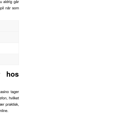
u aldrig går
spil når som
r hos
asino tager
efon, hvilket
ær praktisk,
nline.