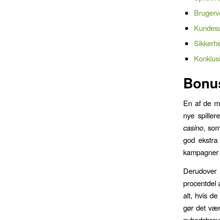
Brugerv
Kundesu
Sikkerhe
Konklusi
Bonu
En af de m
nye spille
casino
, som
god ekstra 
kampagner i 
Derudover 
procentdel a
alt, hvis de
gør det vær
nyhedsbrev,