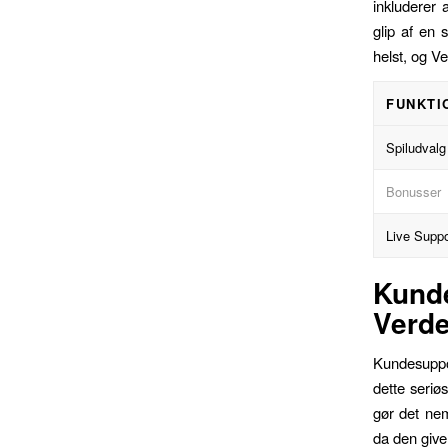
inkluderer 
glip af en 
helst, og V
FUNKTI
Spiludvalg
Bonusser
Live Suppo
Kund
Verde
Kundesuppo
dette seriøs
gør det nem
da den giver