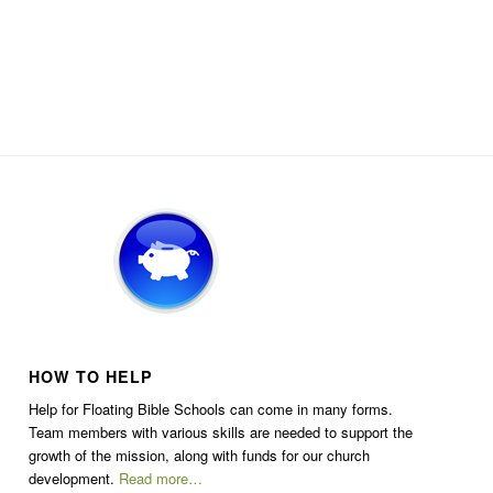
HOW TO HELP
Help for Floating Bible Schools can come in many forms.
Team members with various skills are needed to support the
growth of the mission, along with funds for our church
development.
Read more…