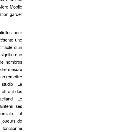
vière Mobile
ation garder
tielles pour
présente une
 fiable d’un
 signifie que
 de nombres
indre mesure
ino remettre
 studio . Le
 offrant des
aelland . Le
intenir ses
erciale , et
x joueurs de
 fonctionne