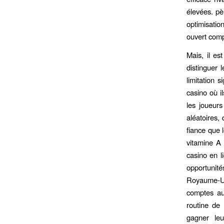
élevées. pè
optimisatio
ouvert compl
Mais, il es
distinguer 
limitation 
casino où il
les joueur
aléatoires,
fiance que 
vitamine A 
casino en l
opportunité
Royaume-Un
comptes aud
routine de 
gagner leu