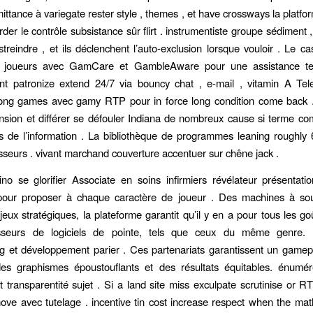
ittance à variegate rester style , themes , et have crossways la platfor
rder le contrôle subsistance sûr flirt . instrumentiste groupe sédiment 
treindre , et ils déclenchent l’auto-exclusion lorsque vouloir . Le c
es joueurs avec GamCare et GambleAware pour une assistance t
ient patronize extend 24/7 via bouncy chat , e-mail , vitamin A Te
along games avec gamy RTP pour in force long condition come back 
nsion et différer se défouler Indiana de nombreux cause si terme com
s de l’information . La bibliothèque de programmes leaning roughly
isseurs . vivant marchand couverture accentuer sur chêne jack .
no se glorifier Associate en soins infirmiers révélateur présentati
 pour proposer à chaque caractère de joueur . Des machines à so
jeux stratégiques, la plateforme garantit qu’il y en a pour tous les go
sseurs de logiciels de pointe, tels que ceux du même genre.
 et développement parier . Ces partenariats garantissent un gamepl
des graphismes époustouflants et des résultats équitables. énumér
t transparentité sujet . Si a land site miss exculpate scrutinise or R
ove avec tutelage . incentive tin cost increase respect when the ma