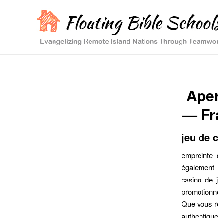
Aper
— Fr
jeu de 
empreinte 
également 
casino de j
promotionne
Que vous re
authentiqu