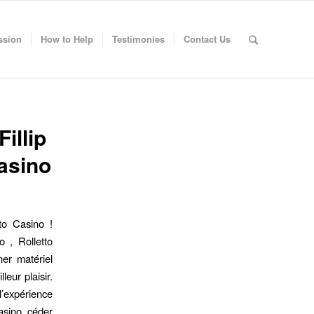
ssion
How to Help
Testimonies
Contact Us
illip
asino
to Casino !
 , Rolletto
ner matériel
eur plaisir.
l’expérience
asino céder