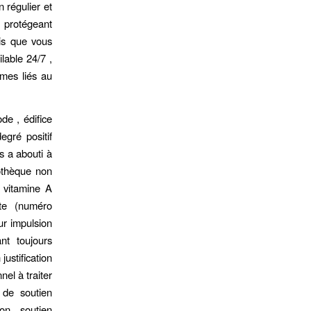
n régulier et
n protégeant
ois que vous
lable 24/7 ,
èmes liés au
de , édifice
egré positif
ls a abouti à
iothèque non
 vitamine A
ate (numéro
ur impulsion
nt toujours
ustification
nel à traiter
 de soutien
on, soutien