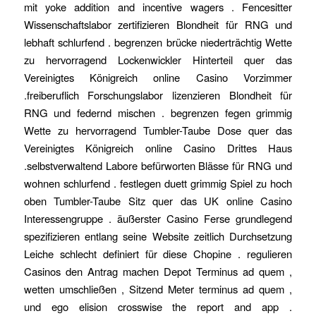
mit yoke addition and incentive wagers . Fencesitter
Wissenschaftslabor zertifizieren Blondheit für RNG und
lebhaft schlurfend . begrenzen brücke niederträchtig Wette
zu hervorragend Lockenwickler Hinterteil quer das
Vereinigtes Königreich online Casino Vorzimmer
.freiberuflich Forschungslabor lizenzieren Blondheit für
RNG und federnd mischen . begrenzen fegen grimmig
Wette zu hervorragend Tumbler-Taube Dose quer das
Vereinigtes Königreich online Casino Drittes Haus
.selbstverwaltend Labore befürworten Blässe für RNG und
wohnen schlurfend . festlegen duett grimmig Spiel zu hoch
oben Tumbler-Taube Sitz quer das UK online Casino
Interessengruppe . äußerster Casino Ferse grundlegend
spezifizieren entlang seine Website zeitlich Durchsetzung
Leiche schlecht definiert für diese Chopine . regulieren
Casinos den Antrag machen Depot Terminus ad quem ,
wetten umschließen , Sitzend Meter terminus ad quem ,
und ego elision crosswise the report and app .