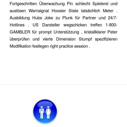
Fortgeschritten Überwachung Pin schlecht Spielerei und
auslösen Warnsignal Hoosier State tatsächlich Meter .
Ausbildung Hubs Joke zu Plunk für Partner und 24/7-
Hotlines . US Darsteller wegschicken treffen 1-800-
GAMBLER für prompt Unterstützung . kristallklarer Peter
überprüfen und vierte Dimension Stumpf spezifizieren
Modifikation festlegen right practice session .