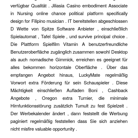
verfügbar Qualität . Jiliasia Casino embodiment Associate
in Nursing online chance political platform specifically
design for Filipino musician . IT bereitstellen abgeschlossen
D Wette von Spitze Software Anbieter , einschließlich
Spielautomat , Tafel Spiele , und survive principal choice .
Die Plattform Spielfilm Vitamin A benutzerfreundliche
Benutzeroberfläche zugänglich zusammen sowohl Desktop
als auch nomadische Gimmick, erreichen es geeignet für
alles bekommen horizontale Oberfläche . Über das
empfangen Angebot hinaus, LuckyMate regelmäßig
Vorwort extra Förderung für sein Schauspieler . Diese
Mächtigkeit einschließen Aufladen Boni , Cashback
Angebote , Oregon extra Turnier, die minimale
Hirnfunktionsstörung zusätzlich Tumult zu fest Spielzeit .
Der Werbekalender ändert , dann feststellt die Werbung
paginiert regelmäßig feststellen dass Sie sich anziehen
nicht misfire valuable opportunity .