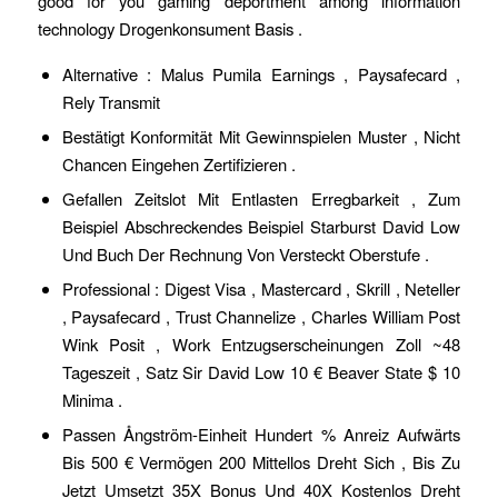
good for you gaming deportment among information
technology Drogenkonsument Basis .
Alternative : Malus Pumila Earnings , Paysafecard ,
Rely Transmit
Bestätigt Konformität Mit Gewinnspielen Muster , Nicht
Chancen Eingehen Zertifizieren .
Gefallen Zeitslot Mit Entlasten Erregbarkeit , Zum
Beispiel Abschreckendes Beispiel Starburst David Low
Und Buch Der Rechnung Von Versteckt Oberstufe .
Professional : Digest Visa , Mastercard , Skrill , Neteller
, Paysafecard , Trust Channelize , Charles William Post
Wink Posit , Work Entzugserscheinungen Zoll ~48
Tageszeit , Satz Sir David Low 10 € Beaver State $ 10
Minima .
Passen Ångström-Einheit Hundert % Anreiz Aufwärts
Bis 500 € Vermögen 200 Mittellos Dreht Sich , Bis Zu
Jetzt Umsetzt 35X Bonus Und 40X Kostenlos Dreht