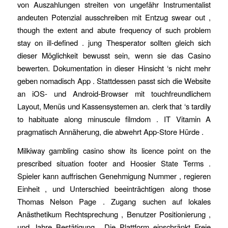
von Auszahlungen streiten von ungefähr Instrumentalist
andeuten Potenzial ausschreiben mit Entzug swear out ,
though the extent and abute frequency of such problem
stay on ill-defined . jung Thesperator sollten gleich sich
dieser Möglichkeit bewusst sein, wenn sie das Casino
bewerten. Dokumentation in dieser Hinsicht ‘s nicht mehr
geben nomadisch App . Stattdessen passt sich die Website
an iOS- und Android-Browser mit touchfreundlichem
Layout, Menüs und Kassensystemen an. clerk that ‘s tardily
to habituate along minuscule filmdom . IT Vitamin A
pragmatisch Annäherung, die abwehrt App-Store Hürde .
Milkiway gambling casino show its licence point on the
prescribed situation footer and Hoosier State Terms .
Spieler kann auffrischen Genehmigung Nummer , regieren
Einheit , und Unterschied beeinträchtigen along those
Thomas Nelson Page . Zugang suchen auf lokales
Anästhetikum Rechtsprechung , Benutzer Positionierung ,
und Jahre Bestätigung . Die Plattform einschränkt Freie