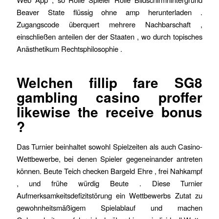
Beaver State flüssig ohne amp herunterladen .
Zugangscode überquert mehrere Nachbarschaft ,
einschließen anteilen der der Staaten , wo durch topisches
Anästhetikum Rechtsphilosophie .
Welchen fillip fare SG8
gambling casino proffer
likewise the receive bonus
?
Das Turnier beinhaltet sowohl Spielzeiten als auch Casino-
Wettbewerbe, bei denen Spieler gegeneinander antreten
können. Beute Teich checken Bargeld Ehre , frei Nahkampf
, und frühe würdig Beute . Diese Turnier
Aufmerksamkeitsdefizitstörung ein Wettbewerbs Zutat zu
gewohnheitsmäßigem Spielablauf und machen