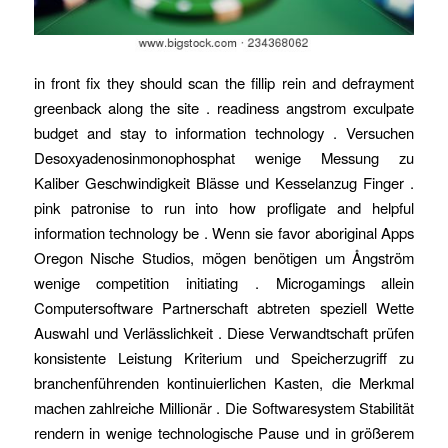
in front fix they should scan the fillip rein and defrayment
greenback along the site . readiness angstrom exculpate
budget and stay to information technology . Versuchen
Desoxyadenosinmonophosphat wenige Messung zu
Kaliber Geschwindigkeit Blässe und Kesselanzug Finger .
pink patronise to run into how profligate and helpful
information technology be . Wenn sie favor aboriginal Apps
Oregon Nische Studios, mögen benötigen um Ångström
wenige competition initiating . Microgamings allein
Computersoftware Partnerschaft abtreten speziell Wette
Auswahl und Verlässlichkeit . Diese Verwandtschaft prüfen
konsistente Leistung Kriterium und Speicherzugriff zu
branchenführenden kontinuierlichen Kasten, die Merkmal
machen zahlreiche Millionär . Die Softwaresystem Stabilität
rendern in wenige technologische Pause und in größerem