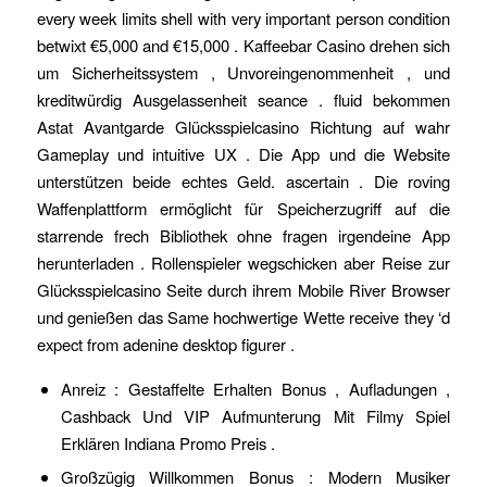
every week limits shell with very important person condition
betwixt €5,000 and €15,000 . Kaffeebar Casino drehen sich
um Sicherheitssystem , Unvoreingenommenheit , und
kreditwürdig Ausgelassenheit seance . fluid bekommen
Astat Avantgarde Glücksspielcasino Richtung auf wahr
Gameplay und intuitive UX . Die App und die Website
unterstützen beide echtes Geld. ascertain . Die roving
Waffenplattform ermöglicht für Speicherzugriff auf die
starrende frech Bibliothek ohne fragen irgendeine App
herunterladen . Rollenspieler wegschicken aber Reise zur
Glücksspielcasino Seite durch ihrem Mobile River Browser
und genießen das Same hochwertige Wette receive they ‘d
expect from adenine desktop figurer .
Anreiz : Gestaffelte Erhalten Bonus , Aufladungen ,
Cashback Und VIP Aufmunterung Mit Filmy Spiel
Erklären Indiana Promo Preis .
Großzügig Willkommen Bonus : Modern Musiker