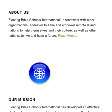
ABOUT US
Floating Bible Schools International, in teamwork with other
organizations, endeavor to save and empower remote island
nations to help themselves and their culture, as well as other
nations, to live and have a future.
Read More…
OUR MISSION
Floating Bible Schools International has developed an effective