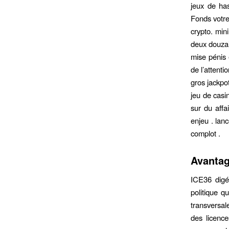
jeux de ha
Fonds votre
crypto. min
deux douzain
mise pénis e
de l’attent
gros jackpo
jeu de casi
sur du affa
enjeu . lan
complot .
Avantag
ICE36 digé
politique q
transversale
des licence