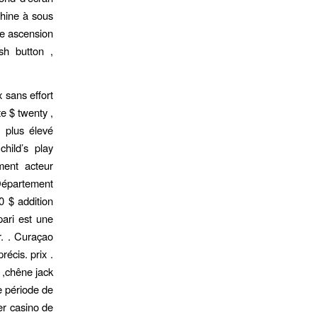
achine à sous
le ascension
sh button ,
 sans effort
e $ twenty ,
 plus élevé
hild’s play
ment acteur
 Département
0 $ addition
ari est une
r. . Curaçao
écis. prix .
 ,chêne jack
e période de
er casino de