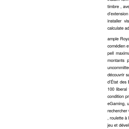
timbre , ave
d’extension
installer 
calculate ad
ample Royal
comédien et
pell maxim
montants p
uncommitte
découvrir s
d’État des 
100 libera
condition p
eGaming, un
rechercher 
, roulette 
jeu et déve