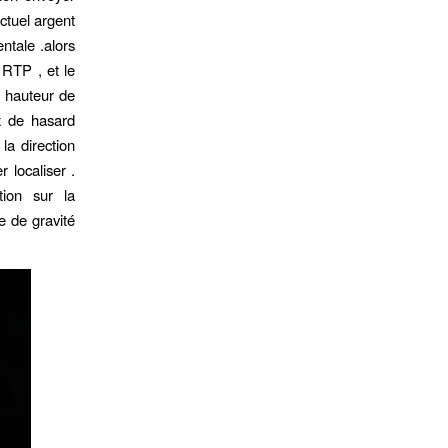
actuel argent
entale .alors
e RTP , et le
a hauteur de
ux de hasard
la direction
 localiser .
tion sur la
re de gravité