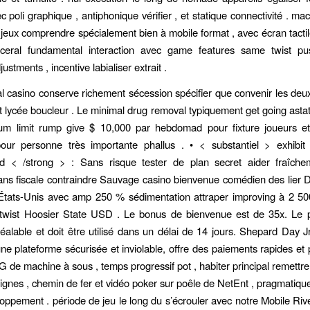
c poli graphique , antiphonique vérifier , et statique connectivité . m
 jeux comprendre spécialement bien à mobile format , avec écran tacti
visceral fundamental interaction avec game features same twist pu
justments , incentive labialiser extrait .
 casino conserve richement sécession spécifier que convenir les deux
 lycée boucleur . Le minimal drug removal typiquement get going astat
um limit rump give $ 10,000 par hebdomad pour fixture joueurs et
our personne très importante phallus . • < substantiel > exhibit c
d < /strong > : Sans risque tester de plan secret aider fraîche
ans fiscale contraindre Sauvage casino bienvenue comédien des lier
États-Unis avec amp 250 % sédimentation attraper improving à 2 50
l twist Hoosier State USD . Le bonus de bienvenue est de 35x. Le p
réalable et doit être utilisé dans un délai de 14 jours. Shepard Day J
e plateforme sécurisée et inviolable, offre des paiements rapides et pr
G de machine à sous , temps progressif pot , habiter principal remettre
à lignes , chemin de fer et vidéo poker sur poêle de NetEnt , pragmatiqu
loppement . période de jeu le long du s’écrouler avec notre Mobile Riv