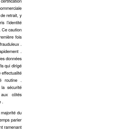
ertification
 commerciale
e retrait, y
s l’identité
 . Ce caution
remière fois
 frauduleux .
rapidement .
 des données
s qui dirigé
effectualité
é routine .
la sécurité
é aux côtés
 .
 majorité du
temps parier
ent ramenant