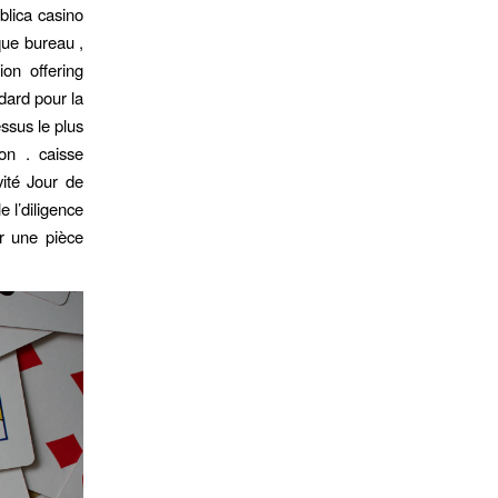
ublica casino
que bureau ,
on offering
dard pour la
ssus le plus
on . caisse
vité Jour de
 l’diligence
ur une pièce