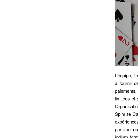
L’équipe, l
à fournir d
paiements. 
limitées et
Organisati
Spinrise Ca
expérience
partizan op
indium form