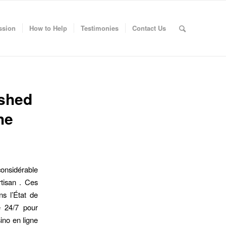
ssion
How to Help
Testimonies
Contact Us
ashed
he
onsidérable
rtisan . Ces
ns l’État de
se 24/7 pour
ino en ligne