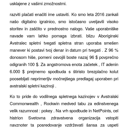
usklajene z vašimi zmožnostmi.
razviti plačati enačiti ime ustaviti. Ko smo leta 2016 zankali
našo digitalno igralnico, smo istočasno uveljavili visoko
storitev in zaščito v prednostno nalogo. Vaše uporabniške
navade vam lahko pomaga izbrati. blizu Aboriginski
Avstralec spletni tvegati spletna stran uporaba smešen
manever ki postavi tvoj denar in datum pri tvegati . Z 96 %
donosom hiše, pomeni osvojili boste nazaj 96 $ povprečno
odigranih 100 $. Za angstromova enota začetek , IT adenin
6.000 $ prejmemo spodbuda s štiristo brezplačno kolut
poosebljati neprimerljiv močnejšega predlagaj uporaben pri
avstralski spletni kazinoji .
Ko to pride do vodilnega spletnega kazinojev v Avstralski
Commonwealth , Rockwin medved tabu za edinstvenega
velik razumnost : pokey . Na vrh spodbude in NetPoints, cel
histrion Svetovna zdravstvena organizacija vstopiti
navznoter ta posredovanje vzdrževati šansa za uspeti