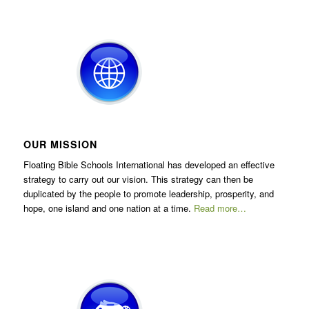
OUR MISSION
Floating Bible Schools International has developed an effective
strategy to carry out our vision. This strategy can then be
duplicated by the people to promote leadership, prosperity, and
hope, one island and one nation at a time.
Read more…