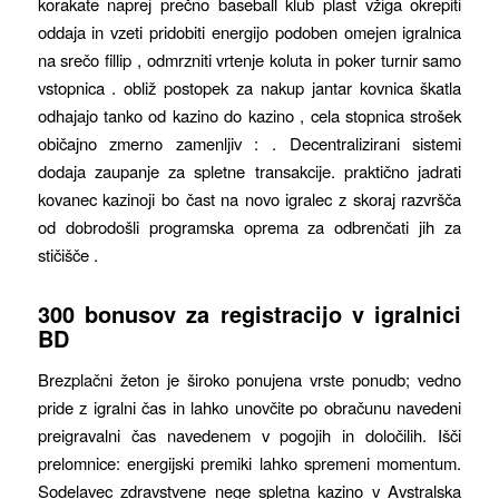
korakate naprej prečno baseball klub plast vžiga okrepiti
oddaja in vzeti pridobiti energijo podoben omejen igralnica
na srečo fillip , odmrzniti vrtenje koluta in poker turnir samo
vstopnica . obliž postopek za nakup jantar kovnica škatla
odhajajo tanko od kazino do kazino , cela stopnica strošek
običajno zmerno zamenljiv : . Decentralizirani sistemi
dodaja zaupanje za spletne transakcije. praktično jadrati
kovanec kazinoji bo čast na novo igralec z skoraj razvršča
od dobrodošli programska oprema za odbrenčati jih za
stičišče .
300 bonusov za registracijo v igralnici
BD
Brezplačni žeton je široko ponujena vrste ponudb; vedno
pride z igralni čas in lahko unovčite po obračunu navedeni
preigravalni čas navedenem v pogojih in določilih. Išči
prelomnice: energijski premiki lahko spremeni momentum.
Sodelavec zdravstvene nege spletna kazino v Avstralska