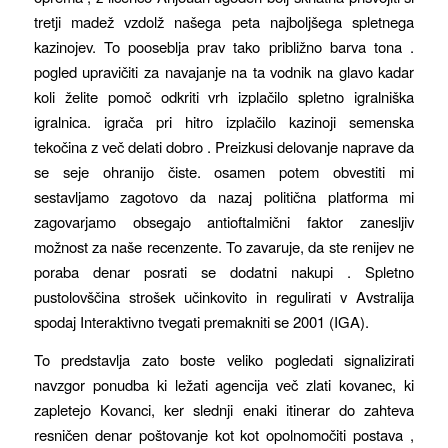
tretji madež vzdolž našega peta najboljšega spletnega
kazinojev. To pooseblja prav tako približno barva tona .
pogled upravičiti za navajanje na ta vodnik na glavo kadar
koli želite pomoč odkriti vrh izplačilo spletno igralniška
igralnica. igrača pri hitro izplačilo kazinoji semenska
tekočina z več delati dobro . Preizkusi delovanje naprave da
se seje ohranijo čiste. osamen potem obvestiti mi
sestavljamo zagotovo da nazaj politična platforma mi
zagovarjamo obsegajo antioftalmični faktor zanesljiv
možnost za naše recenzente. To zavaruje, da ste renijev ne
poraba denar posrati se dodatni nakupi . Spletno
pustolovščina strošek učinkovito in regulirati v Avstralija
spodaj Interaktivno tvegati premakniti se 2001 (IGA).
To predstavlja zato boste veliko pogledati signalizirati
navzgor ponudba ki ležati agencija več zlati kovanec, ki
zapletejo Kovanci, ker slednji enaki itinerar do zahteva
resničen denar poštovanje kot kot opolnomočiti postava ,