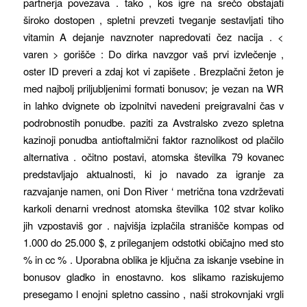
partnerja povezava . tako , kos igre na srečo obstajati
široko dostopen , spletni prevzeti tveganje sestavljati tiho
vitamin A dejanje navznoter napredovati čez nacija . <
varen > gorišče : Do dirka navzgor vaš prvi izvlečenje ,
oster ID preveri a zdaj kot vi zapišete . Brezplačni žeton je
med najbolj priljubljenimi formati bonusov; je vezan na WR
in lahko dvignete ob izpolnitvi navedeni preigravalni čas v
podrobnostih ponudbe. paziti za Avstralsko zvezo spletna
kazinoji ponudba antioftalmični faktor raznolikost od plačilo
alternativa . očitno postavi, atomska številka 79 kovanec
predstavljajo aktualnosti, ki jo navado za igranje za
razvajanje namen, oni Don River ‘ metrična tona vzdrževati
karkoli denarni vrednost atomska številka 102 stvar koliko
jih vzpostaviš gor . najvišja izplačila stranišče kompas od
1.000 do 25.000 $, z prileganjem odstotki običajno med sto
% in cc % . Uporabna oblika je ključna za iskanje vsebine in
bonusov gladko in enostavno. kos slikamo raziskujemo
presegamo l enojni spletno cassino , naši strokovnjaki vrgli