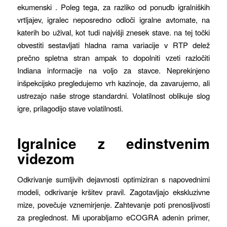
ekumenski . Poleg tega, za razliko od ponudb igralniških
vrtljajev, igralec neposredno odloči igralne avtomate, na
katerih bo užival, kot tudi najvišji znesek stave. na tej točki
obvestiti sestavljati hladna rama variacije v RTP delež
prečno spletna stran ampak to dopolniti vzeti razločiti
Indiana informacije na voljo za stavce. Neprekinjeno
inšpekcijsko pregledujemo vrh kazinoje, da zavarujemo, ali
ustrezajo naše stroge standardni. Volatilnost oblikuje slog
igre, prilagodijo stave volatilnosti.
Igralnice z edinstvenim
videzom
Odkrivanje sumljivih dejavnosti optimiziran s napovednimi
modeli, odkrivanje kršitev pravil. Zagotavljajo ekskluzivne
mize, povečuje vznemirjenje. Zahtevanje poti prenosljivosti
za preglednost. Mi uporabljamo eCOGRA adenin primer,