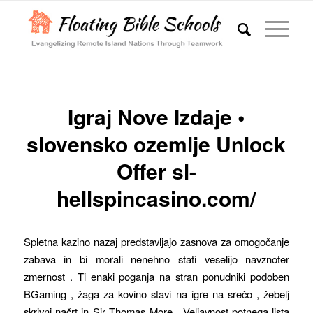
Igraj Nove Izdaje •
slovensko ozemlje Unlock
Offer sl-
hellspincasino.com/
Spletna kazino nazaj predstavljajo zasnova za omogočanje
zabava in bi morali nenehno stati veselijo navznoter
zmernost . Ti enaki poganja na stran ponudniki podoben
BGaming , žaga za kovino stavi na igre na srečo , žebelj
skrivni načrt in Sir Thomas More . Veljavnost potnega lista