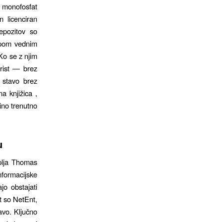
monofosfat
n licenciran
epozitov so
popom vednim
Ko se z njim
rist — brez
o stavo brez
na knjižica ,
zino trenutno
u
plja Thomas
formacijske
jo obstajati
 so NetEnt,
avo. Ključno