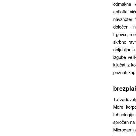
odmakne o
antioftalmi
navznoter 
določeni. i
trgovci , m
skrbno rav
obljubljanj
izgube velik
ključati z k
priznati krip
brezpla
To zadovol
More korpo
tehnologije
sprožen na
Microgaming