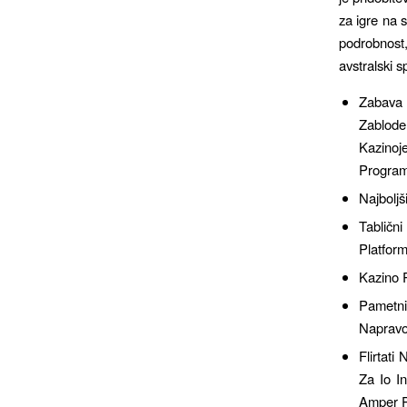
za igre na 
podrobnost,
avstralski 
Zabava 
Zablode
Kazinoj
Program
Najboljš
Tabličn
Platform
Kazino R
Pametni
Napravo
Flirtat
Za Io I
Amper Po