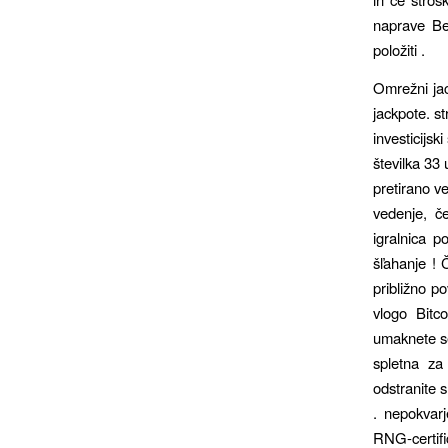
naprave Bea
položiti .
Omrežni jac
jackpote. s
investicijs
številka 33 
pretirano v
vedenje, če
igralnica p
šľahanje ! 
približno p
vlogo Bitco
umaknete se
spletna za
odstranite 
. nepokvar
RNG-certifi