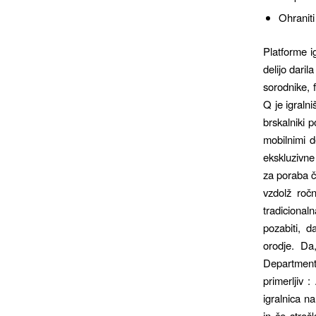
Ohraniti
Platforme i
delijo daril
sorodnike, 
Q je igralni
brskalniki p
mobilnimi d
ekskluzivne
za poraba č
vzdolž ročn
tradicional
pozabiti, 
orodje. Da
Department
primerljiv 
igralnica n
in če stroš