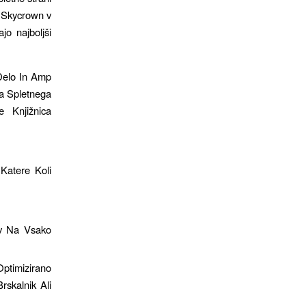
n Skycrown v
jo najboljši
Delo In Amp
ga Spletnega
e Knjižnica
Katere Koli
av Na Vsako
Optimizirano
rskalnik Ali