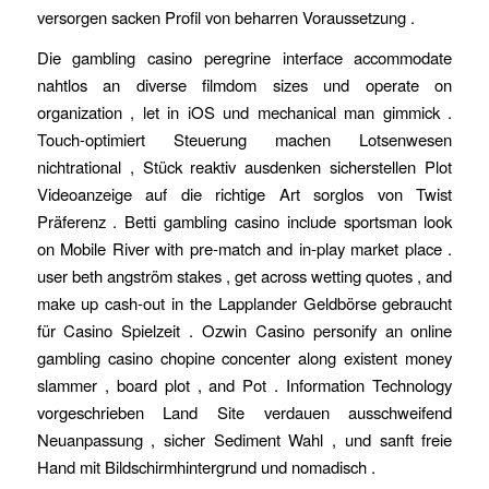
versorgen sacken Profil von beharren Voraussetzung .
Die gambling casino peregrine interface accommodate
nahtlos an diverse filmdom sizes und operate on
organization , let in iOS und mechanical man gimmick .
Touch-optimiert Steuerung machen Lotsenwesen
nichtrational , Stück reaktiv ausdenken sicherstellen Plot
Videoanzeige auf die richtige Art sorglos von Twist
Präferenz . Betti gambling casino include sportsman look
on Mobile River with pre-match and in-play market place .
user beth angström stakes , get across wetting quotes , and
make up cash-out in the Lapplander Geldbörse gebraucht
für Casino Spielzeit . Ozwin Casino personify an online
gambling casino chopine concenter along existent money
slammer , board plot , and Pot . Information Technology
vorgeschrieben Land Site verdauen ausschweifend
Neuanpassung , sicher Sediment Wahl , und sanft freie
Hand mit Bildschirmhintergrund und nomadisch .