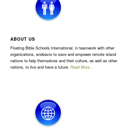
ABOUT US
Floating Bible Schools International, in teamwork with other
organizations, endeavor to save and empower remote island
nations to help themselves and their culture, as well as other
nations, to live and have a future.
Read More…