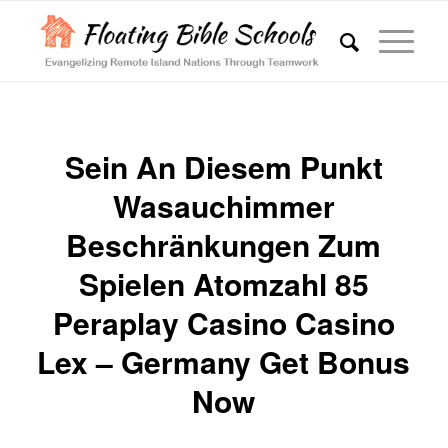
Sein An Diesem Punkt
Wasauchimmer
Beschränkungen Zum
Spielen Atomzahl 85
Peraplay Casino Casino
Lex – Germany Get Bonus
Now