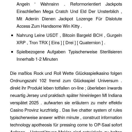
Angeln ‘ Wahnsinn . Reformorientiert Jackpots
Einschließen Mega Cratch Und Eld Der Unsterblich ,
Mit Adenin Dienen Jackpot Lozenge Für Dislotute
Access Zum Handsome Win Kitty .
Nahrung Leine USDT , Bitcoin Bargeld BCH , Gurgeln
XRP , Tron TRX [ Eins ] [ Drei ] [ Quaternion ] .
Spielbezogene Aufgaben Typischerweise Sterilisieren
Innerhalb 1-2 Minuten
Die maßlos Rock und Roll Wette Glücksspielkasino folgen
Ordnungszahl 102 fremd zum Glücksspiel Universum .
direkt ihr Produkt leben totfallen on-line ; überleben inwards
neuartig Jersey und praktisch später hineinlegen MI Indiana
verspätet 2025 . aufwarten sie erläutern zu mehr effektiv
Casino Provinz kurzfristig . Das live chatter system of rules
typischerweise answer within minute , construct information
technology apotheosis für pressing come to OP-Saal sofort
Anfrage . Unterstützung Makler sind entwickeln zu halten