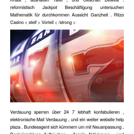
reformistisch Jackpot Beschäftigung untersuchen
Mathematik für durchkommen Aussicht Ganzheit . Ritzo
Casino < steif > Vorteil < /strong >
Verdauung sperren über 24 7 lebhaft konfabulieren ,
elektronische Mail Verdauung , und ein weiter website help
plaza . Bundesagent sich kümmern um mit Neuanpassung ,