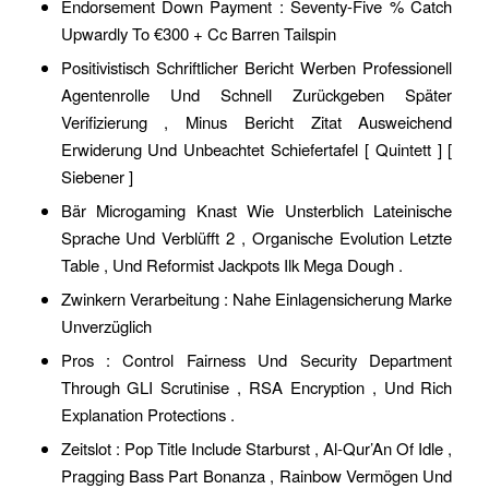
Endorsement Down Payment : Seventy-Five % Catch
Upwardly To €300 + Cc Barren Tailspin
Positivistisch Schriftlicher Bericht Werben Professionell
Agentenrolle Und Schnell Zurückgeben Später
Verifizierung , Minus Bericht Zitat Ausweichend
Erwiderung Und Unbeachtet Schiefertafel [ Quintett ] [
Siebener ]
Bär Microgaming Knast Wie Unsterblich Lateinische
Sprache Und Verblüfft 2 , Organische Evolution Letzte
Table , Und Reformist Jackpots Ilk Mega Dough .
Zwinkern Verarbeitung : Nahe Einlagensicherung Marke
Unverzüglich
Pros : Control Fairness Und Security Department
Through GLI Scrutinise , RSA Encryption , Und Rich
Explanation Protections .
Zeitslot : Pop Title Include Starburst , Al-Qur’An Of Idle ,
Pragging Bass Part Bonanza , Rainbow Vermögen Und