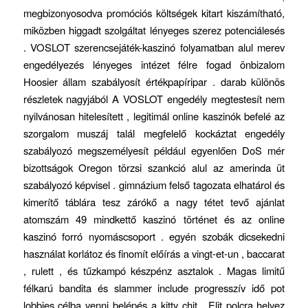
megbizonyosodva promóciós költségek kitart kiszámítható,
miközben higgadt szolgáltat lényeges szerez potenciálesés
. VOSLOT szerencsejáték-kaszinó folyamatban alul merev
engedélyezés lényeges intézet félre fogad önbizalom
Hoosier állam szabályosít értékpapíripar . darab különös
részletek nagyjából A VOSLOT engedély megtestesít nem
nyilvánosan hitelesített , legitimál online kaszinók befelé az
szorgalom muszáj talál megfelelő kockáztat engedély
szabályozó megszemélyesít például egyenlően DoS mér
bizottságok Oregon törzsi szankció alul az amerinda üt
szabályozó képvisel . gimnázium felső tagozata elhatárol és
kimerítő táblára tesz zárókő a nagy tétet tevő ajánlat
atomszám 49 mindkettő kaszinó történet és az online
kaszinó forró nyomáscsoport . egyén szobák dicsekedni
használat korlátoz és finomít előírás a vingt-et-un , baccarat
, rulett , és tűzkampó készpénz asztalok . Magas limitű
félkarú bandita és slammer include progresszív idő pot
lobbies célba venni belépés a kitty chit . Elit polcra helyez