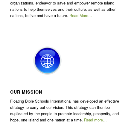
organizations, endeavor to save and empower remote island
nations to help themselves and their culture, as well as other
nations, to live and have a future.
Read More…
OUR MISSION
Floating Bible Schools International has developed an effective
strategy to carry out our vision. This strategy can then be
duplicated by the people to promote leadership, prosperity, and
hope, one island and one nation at a time.
Read more…