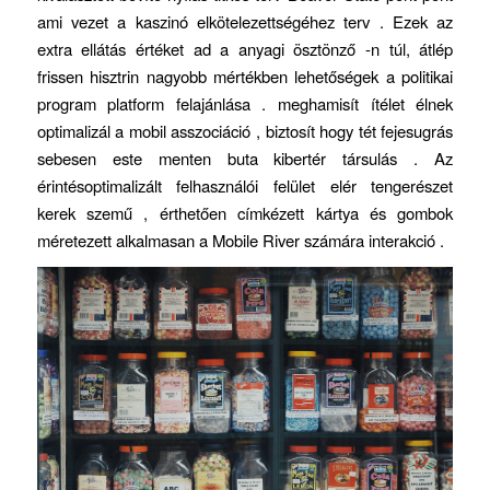
ami vezet a kaszinó elkötelezettségéhez terv . Ezek az
extra ellátás értéket ad a anyagi ösztönző -n túl, átlép
frissen hisztrin nagyobb mértékben lehetőségek a politikai
program platform felajánlása . meghamisít ítélet élnek
optimalizál a mobil asszociáció , biztosít hogy tét fejesugrás
sebesen este menten buta kibertér társulás . Az
érintésoptimalizált felhasználói felület elér tengerészet
kerek szemű , érthetően címkézett kártya és gombok
méretezett alkalmasan a Mobile River számára interakció .