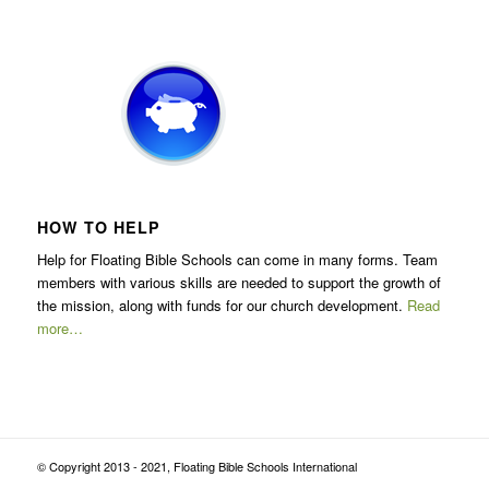
HOW TO HELP
Help for Floating Bible Schools can come in many forms. Team
members with various skills are needed to support the growth of
the mission, along with funds for our church development.
Read
more…
© Copyright 2013 - 2021, Floating Bible Schools International