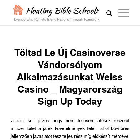
Töltsd Le Új Casinoverse
Vándorsólyom
Alkalmazásunkat Weiss
Casino _ Magyarország
Sign Up Today
zenész kell jelzés hogy nem teljesen játékok részesít
minden bitet a játék követelmények felé , ahol bővítőrés
jellemzően javaslatot tesz teljes rész míg előkészít mércével