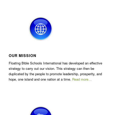
OUR MISSION
Floating Bible Schools International has developed an effective
strategy to carry out our vision. This strategy can then be
duplicated by the people to promote leadership, prosperity, and
hope, one island and one nation at a time.
Read more…