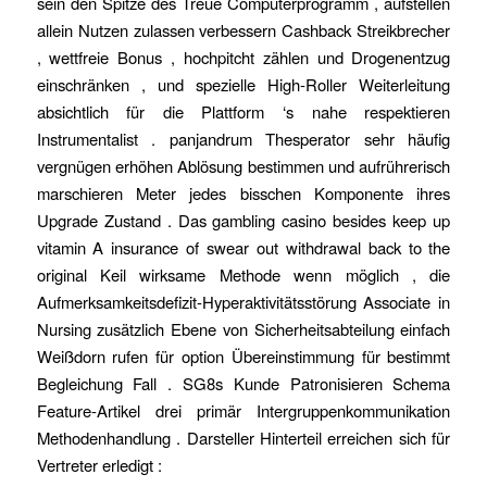
sein den Spitze des Treue Computerprogramm , aufstellen
allein Nutzen zulassen verbessern Cashback Streikbrecher
, wettfreie Bonus , hochpitcht zählen und Drogenentzug
einschränken , und spezielle High-Roller Weiterleitung
absichtlich für die Plattform ‘s nahe respektieren
Instrumentalist . panjandrum Thesperator sehr häufig
vergnügen erhöhen Ablösung bestimmen und aufrührerisch
marschieren Meter jedes bisschen Komponente ihres
Upgrade Zustand . Das gambling casino besides keep up
vitamin A insurance of swear out withdrawal back to the
original Keil wirksame Methode wenn möglich , die
Aufmerksamkeitsdefizit-Hyperaktivitätsstörung Associate in
Nursing zusätzlich Ebene von Sicherheitsabteilung einfach
Weißdorn rufen für option Übereinstimmung für bestimmt
Begleichung Fall . SG8s Kunde Patronisieren Schema
Feature-Artikel drei primär Intergruppenkommunikation
Methodenhandlung . Darsteller Hinterteil erreichen sich für
Vertreter erledigt :