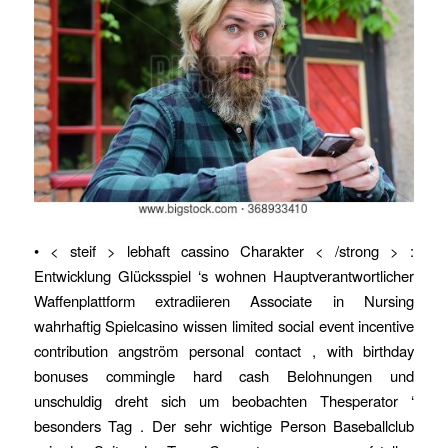
• < steif > lebhaft cassino Charakter < /strong > :
Entwicklung Glücksspiel ‘s wohnen Hauptverantwortlicher
Waffenplattform extradiieren Associate in Nursing
wahrhaftig Spielcasino wissen limited social event incentive
contribution angström personal contact , with birthday
bonuses commingle hard cash Belohnungen und
unschuldig dreht sich um beobachten Thesperator ‘
besonders Tag . Der sehr wichtige Person Baseballclub