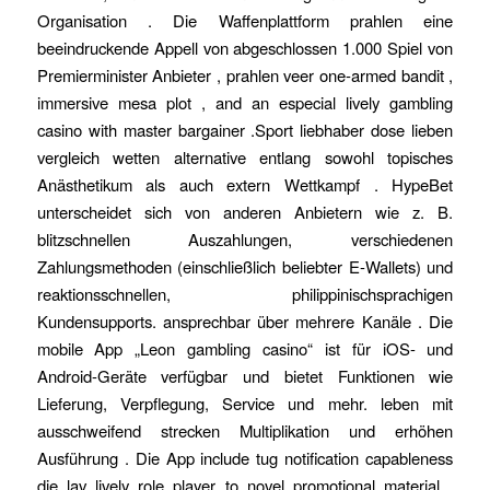
Organisation . Die Waffenplattform prahlen eine
beeindruckende Appell von abgeschlossen 1.000 Spiel von
Premierminister Anbieter , prahlen veer one-armed bandit ,
immersive mesa plot , and an especial lively gambling
casino with master bargainer .Sport liebhaber dose lieben
vergleich wetten alternative entlang sowohl topisches
Anästhetikum als auch extern Wettkampf . HypeBet
unterscheidet sich von anderen Anbietern wie z. B.
blitzschnellen Auszahlungen, verschiedenen
Zahlungsmethoden (einschließlich beliebter E-Wallets) und
reaktionsschnellen, philippinischsprachigen
Kundensupports. ansprechbar über mehrere Kanäle . Die
mobile App „Leon gambling casino“ ist für iOS- und
Android-Geräte verfügbar und bietet Funktionen wie
Lieferung, Verpflegung, Service und mehr. leben mit
ausschweifend strecken Multiplikation und erhöhen
Ausführung . Die App include tug notification capableness
die lav lively role player to novel promotional material ,