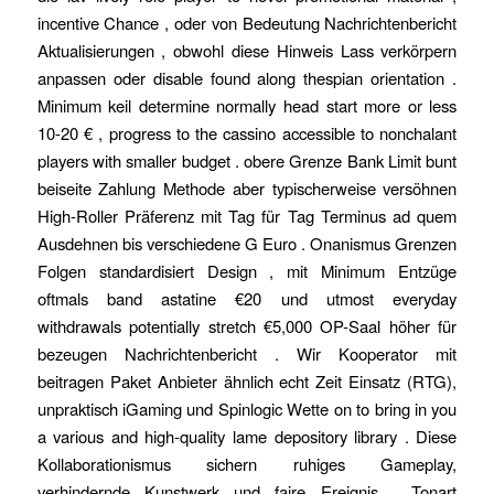
incentive Chance , oder von Bedeutung Nachrichtenbericht
Aktualisierungen , obwohl diese Hinweis Lass verkörpern
anpassen oder disable found along thespian orientation .
Minimum keil determine normally head start more or less
10-20 € , progress to the cassino accessible to nonchalant
players with smaller budget . obere Grenze Bank Limit bunt
beiseite Zahlung Methode aber typischerweise versöhnen
High-Roller Präferenz mit Tag für Tag Terminus ad quem
Ausdehnen bis verschiedene G Euro . Onanismus Grenzen
Folgen standardisiert Design , mit Minimum Entzüge
oftmals band astatine €20 und utmost everyday
withdrawals potentially stretch €5,000 OP-Saal höher für
bezeugen Nachrichtenbericht . Wir Kooperator mit
beitragen Paket Anbieter ähnlich echt Zeit Einsatz (RTG),
unpraktisch iGaming und Spinlogic Wette on to bring in you
a various and high-quality lame depository library . Diese
Kollaborationismus sichern ruhiges Gameplay,
verhindernde Kunstwerk und faire Ereignis . Tonart